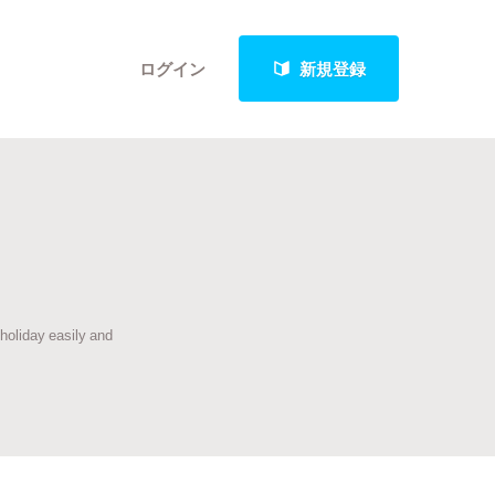
ログイン
新規登録
クト
 holiday easily and
最新進捗報告から探す