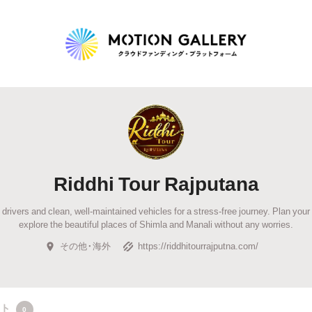
Highlight
人気のプロジェクト
新着プロジェクト
終了間近のプロジェ
Riddhi Tour Rajputana
Feature
d drivers and clean, well-maintained vehicles for a stress-free journey. Plan your
タグから探す
キュレーターから探す
特集から探す
explore the beautiful places of Shimla and Manali without any worries.
その他・海外
https://riddhitourrajputna.com/
Legendary
最新達成プロジェクト
調達額が大きいプロジェクト
クト
0