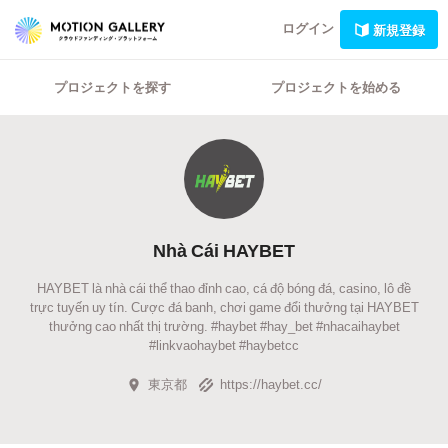
ログイン
新規登録
プロジェクトを探す
プロジェクトを始める
Nhà Cái HAYBET
HAYBET là nhà cái thể thao đỉnh cao, cá độ bóng đá, casino, lô đề
trực tuyến uy tín. Cược đá banh, chơi game đổi thưởng tại HAYBET
thưởng cao nhất thị trường. #haybet #hay_bet #nhacaihaybet
#linkvaohaybet #haybetcc
東京都
https://haybet.cc/