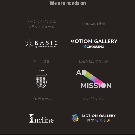
We are hands on
ベーシックインカム
PODCAST番組
プラットフォーム
アート基金
社会を動かすかけ声
プロデュース
プロダクション