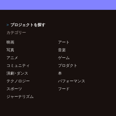
プロジェクトを探す
カテゴリー
映画
アート
写真
音楽
アニメ
ゲーム
コミュニティ
プロダクト
演劇・ダンス
本
テクノロジー
パフォーマンス
スポーツ
フード
ジャーナリズム