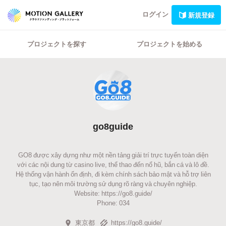
ログイン
新規登録
プロジェクトを探す
プロジェクトを始める
go8guide
GO8 được xây dựng như một nền tảng giải trí trực tuyến toàn diện
với các nội dung từ casino live, thể thao đến nổ hũ, bắn cá và lô đề.
Hệ thống vận hành ổn định, đi kèm chính sách bảo mật và hỗ trợ liên
tục, tạo nên môi trường sử dụng rõ ràng và chuyên nghiệp.
Website: https://go8.guide/
Phone: 034
東京都
https://go8.guide/