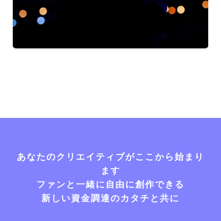
あなたのクリエイティブがここから始まり
ます
ファンと一緒に自由に創作できる
新しい資金調達のカタチと共に