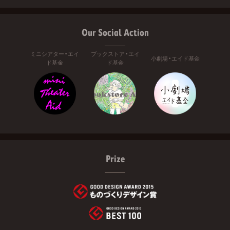
Our Social Action
ミニシアター・エイ
ブックストア・エイ
小劇場・エイド基金
ド基金
ド基金
Prize