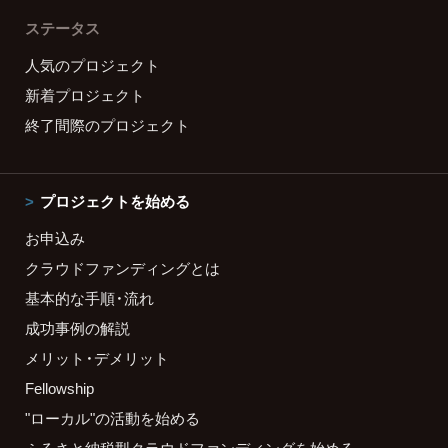
ステータス
人気のプロジェクト
新着プロジェクト
終了間際のプロジェクト
プロジェクトを始める
お申込み
クラウドファンディングとは
基本的な手順・流れ
成功事例の解説
メリット・デメリット
Fellowship
"ローカル"の活動を始める