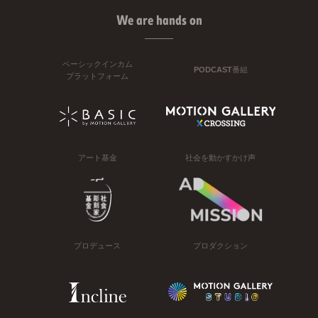
We are hands on
ベーシックインカム
PODCAST番組
プラットフォーム
アート基金
社会を動かすかけ声
プロデュース
プロダクション