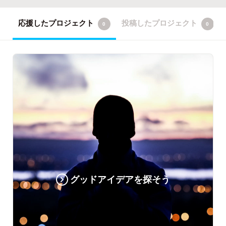
応援したプロジェクト
投稿したプロジェクト
0
0
グッドアイデアを探そう