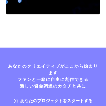
あなたのクリエイティブがここから始まり
ます
ファンと一緒に自由に創作できる
新しい資金調達のカタチと共に
あなたのプロジェクトをスタートする