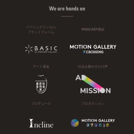
We are hands on
ベーシックインカム
PODCAST番組
プラットフォーム
アート基金
社会を動かすかけ声
プロデュース
プロダクション