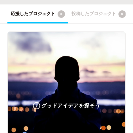
応援したプロジェクト
投稿したプロジェクト
0
0
グッドアイデアを探そう