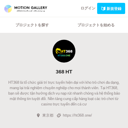
ログイン
新規登録
プロジェクトを探す
プロジェクトを始める
368 HT
HT368 là tổ chức giải trí trực tuyến hiện đại với kho trò chơi đa dạng,
mang lại trải nghiệm chuyên nghiệp cho mọi thành viên. Tại HT368,
bạn sẽ được tận hưởng dịch vụ nạp rút nhanh chóng và hệ thống bảo
mật thông tin tuyệt đối. Nền tảng cung cấp hàng loạt các trò chơi từ
casino trực tuyến đến cá cư
東京都
https://ht368.one/