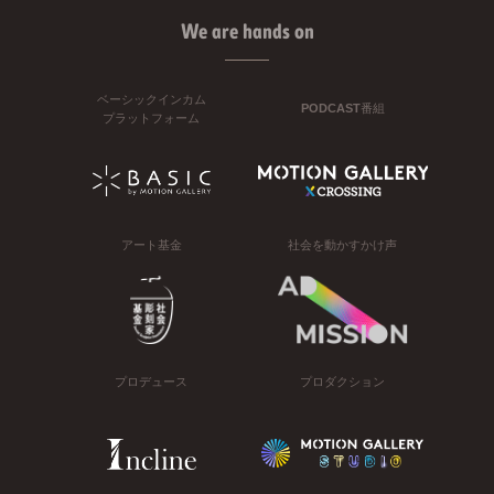
We are hands on
ベーシックインカム
PODCAST番組
プラットフォーム
アート基金
社会を動かすかけ声
プロデュース
プロダクション