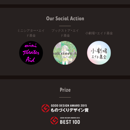
Our Social Action
ミニシアター・エイ
ブックストア・エイ
小劇場・エイド基金
ド基金
ド基金
Prize