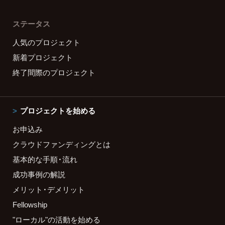
ステータス
人気のプロジェクト
新着プロジェクト
終了間際のプロジェクト
プロジェクトを始める
お申込み
クラウドファンディングとは
基本的な手順・流れ
成功事例の解説
メリット・デメリット
Fellowship
"ローカル"の活動を始める