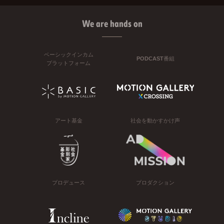
We are hands on
ベーシックインカム
PODCAST番組
プラットフォーム
アート基金
社会を動かすかけ声
プロデュース
プロダクション