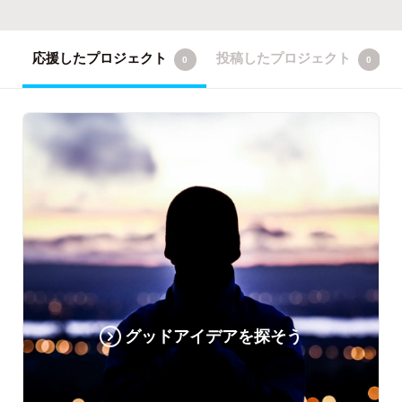
応援したプロジェクト
投稿したプロジェクト
0
0
グッドアイデアを探そう