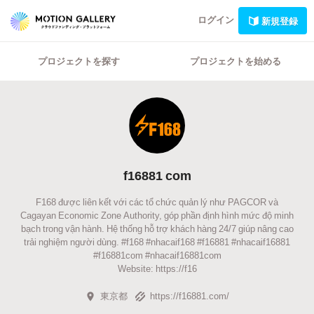
ログイン
新規登録
プロジェクトを探す
プロジェクトを始める
f16881 com
F168 được liên kết với các tổ chức quản lý như PAGCOR và
Cagayan Economic Zone Authority, góp phần định hình mức độ minh
bạch trong vận hành. Hệ thống hỗ trợ khách hàng 24/7 giúp nâng cao
trải nghiệm người dùng. #f168 #nhacaif168 #f16881 #nhacaif16881
#f16881com #nhacaif16881com
Website: https://f16
東京都
https://f16881.com/