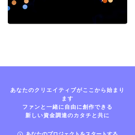
あなたのクリエイティブがここから始まり
ます
ファンと一緒に自由に創作できる
新しい資金調達のカタチと共に
あなたのプロジェクトをスタートする