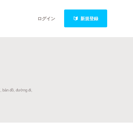
ログイン
新規登録
クト
í, bản đồ, đường đi,
最新進捗報告から探す