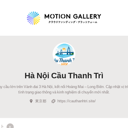
Highlight
人気のプロジェクト
新着プロジェクト
終了間近のプロジェ
Hà Nội Cầu Thanh Trì
Feature
y cầu lớn trên Vành đai 3 Hà Nội, kết nối Hoàng Mai – Long Biên. Cập nhật vị tr
タグから探す
キュレーターから探す
特集から探す
tình trạng giao thông và kinh nghiệm di chuyển mới nhất.
東京都
https://cauthanhtri.site/
Legendary
最新達成プロジェクト
調達額が大きいプロジェクト
クト
0