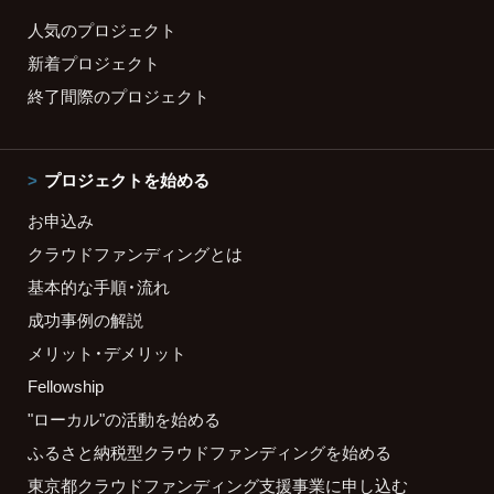
人気のプロジェクト
新着プロジェクト
終了間際のプロジェクト
プロジェクトを始める
お申込み
クラウドファンディングとは
基本的な手順・流れ
成功事例の解説
メリット・デメリット
Fellowship
"ローカル"の活動を始める
ふるさと納税型クラウドファンディングを始める
東京都クラウドファンディング支援事業に申し込む