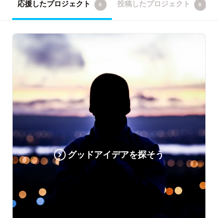
応援したプロジェクト
投稿したプロジェクト
0
0
グッドアイデアを探そう