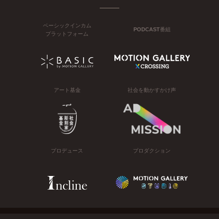
ベーシックインカム
PODCAST番組
プラットフォーム
アート基金
社会を動かすかけ声
プロデュース
プロダクション