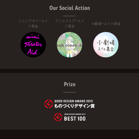
Our Social Action
ミニシアター・エイ
ブックストア・エイ
小劇場・エイド基金
ド基金
ド基金
Prize