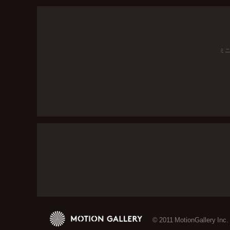
ミ
© 2011 MotionGallery Inc.