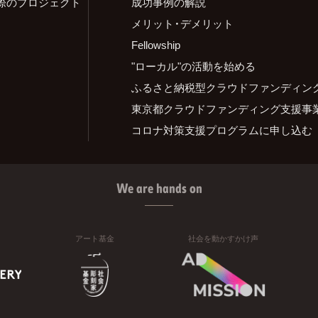
際のプロジェクト
成功事例の解説
メリット・デメリット
Fellowship
"ローカル"の活動を始める
ふるさと納税型クラウドファンディン
東京都クラウドファンディング支援事
コロナ対策支援プログラムに申し込む
We are hands on
アート基金
社会を動かすかけ声