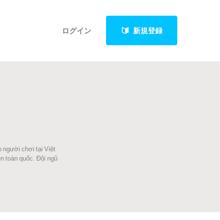
ログイン
新規登録
クト
 người chơi tại Việt
最新進捗報告から探す
n toàn quốc. Đội ngũ