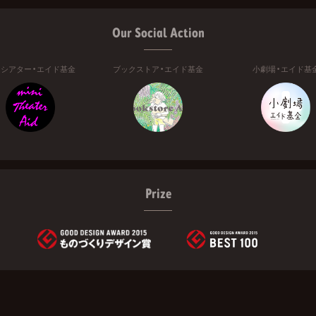
Our Social Action
ニシアター・エイド基金
ブックストア・エイド基金
小劇場・エイド基
Prize