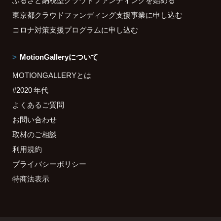
ふるさと納税型クラウドファンディングを始める
東京都クラウドファンディング支援事業に申し込む
コロナ対策支援プログラムに申し込む
MotionGalleryについて
MOTIONGALLERYとは
#2020 年代
よくあるご質問
お問い合わせ
取材のご相談
利用規約
プライバシーポリシー
特商法表示