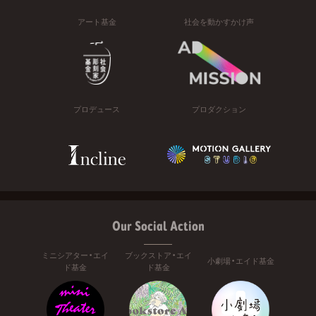
アート基金
社会を動かすかけ声
プロデュース
プロダクション
Our Social Action
ミニシアター・エイ
ブックストア・エイ
小劇場・エイド基金
ド基金
ド基金