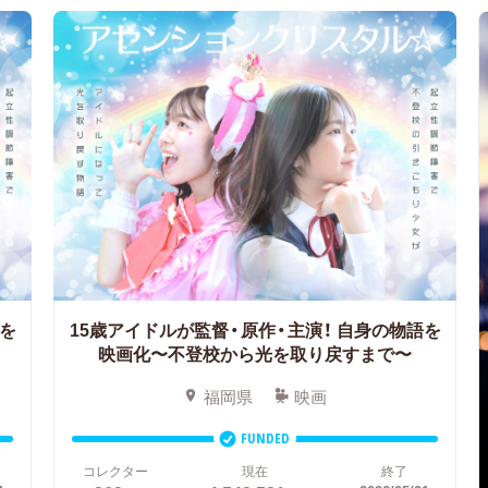
を
15歳アイドルが監督・原作・主演！
自身の物語を
映画化〜不登校から光を取り戻すまで〜
福岡県
映画
FUNDED
コレクター
現在
終了