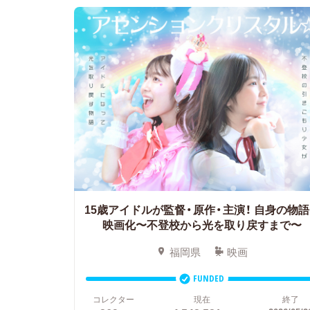
15歳アイドルが監督・原作・主演！
自身の物語
映画化〜不登校から光を取り戻すまで〜
福岡県
映画
FUNDED
コレクター
現在
終了