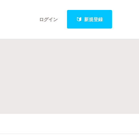
ログイン
新規登録
クト
最新進捗報告から探す