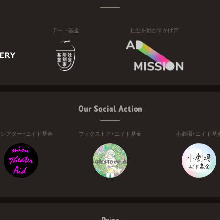
アート基金
社会を動かすかけ声
Our Social Action
ニシアター・エイド基金
ブックストア・エイド基金
小劇場・エイド基