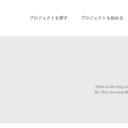
プロジェクトを探す
プロジェクトを始める
33win là nền tảng c
カテゴリーから探す
đại. Nhà cái mang đế