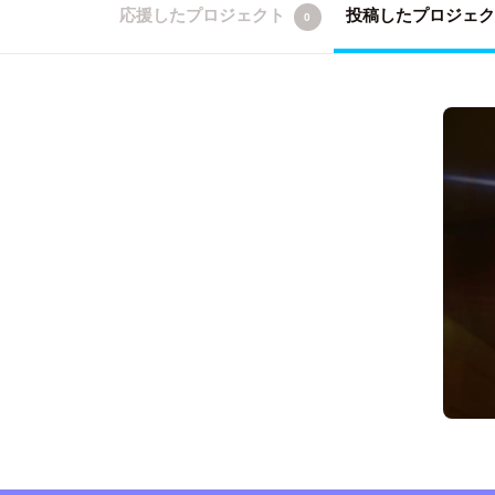
応援したプロジェクト
投稿したプロジェ
0