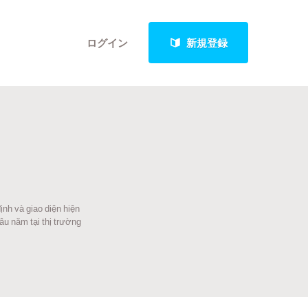
ログイン
新規登録
クト
nh và giao diện hiện
最新進捗報告から探す
âu năm tại thị trường