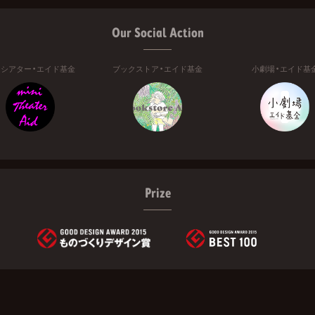
Our Social Action
ニシアター・エイド基金
ブックストア・エイド基金
小劇場・エイド基
Prize