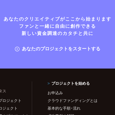
あなたのクリエイティブがここから始まります
ファンと一緒に自由に創作できる
新しい資金調達のカタチと共に
あなたのプロジェクトをスタートする
プロジェクトを始める
タス
お申込み
プロジェクト
クラウドファンディングとは
ロジェクト
基本的な手順・流れ