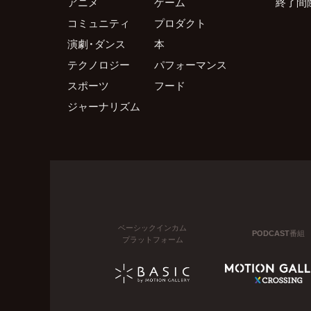
アニメ
ゲーム
終了間
コミュニティ
プロダクト
演劇・ダンス
本
テクノロジー
パフォーマンス
スポーツ
フード
ジャーナリズム
ベーシックインカム
PODCAST番組
プラットフォーム