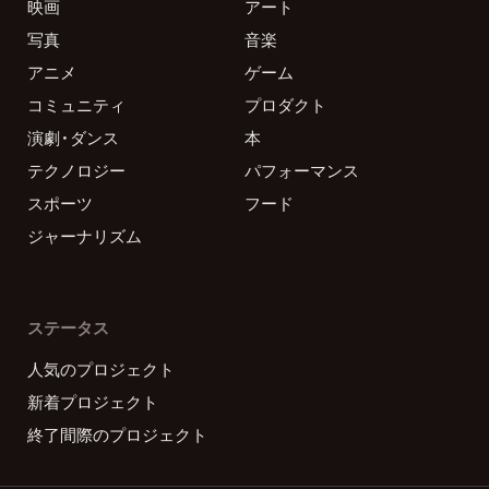
映画
アート
写真
音楽
アニメ
ゲーム
コミュニティ
プロダクト
演劇・ダンス
本
テクノロジー
パフォーマンス
スポーツ
フード
ジャーナリズム
ステータス
人気のプロジェクト
新着プロジェクト
終了間際のプロジェクト