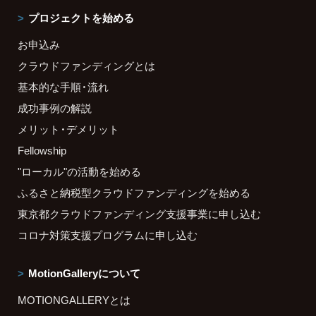
プロジェクトを始める
お申込み
クラウドファンディングとは
基本的な手順・流れ
成功事例の解説
メリット・デメリット
Fellowship
"ローカル"の活動を始める
ふるさと納税型クラウドファンディングを始める
東京都クラウドファンディング支援事業に申し込む
コロナ対策支援プログラムに申し込む
MotionGalleryについて
MOTIONGALLERYとは