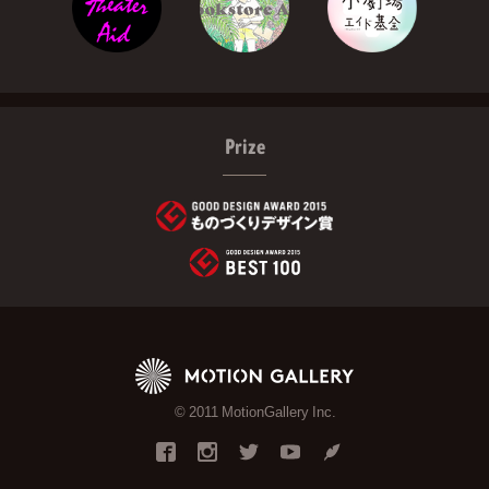
Prize
© 2011 MotionGallery Inc.