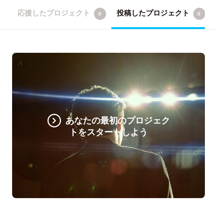
応援したプロジェクト
投稿したプロジェクト
0
0
あなたの最初のプロジェク
トをスタートしよう