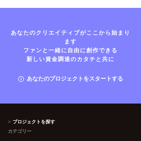
あなたのクリエイティブがここから始まり
ます
ファンと一緒に自由に創作できる
新しい資金調達のカタチと共に
あなたのプロジェクトをスタートする
プロジェクトを探す
カテゴリー