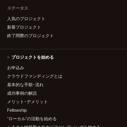
ステータス
人気のプロジェクト
新着プロジェクト
終了間際のプロジェクト
プロジェクトを始める
お申込み
クラウドファンディングとは
基本的な手順・流れ
成功事例の解説
メリット・デメリット
Fellowship
"ローカル"の活動を始める