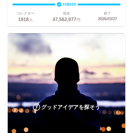
FUNDED
コレクター
現在
終了
1918
47,562,977
2026/03/27
人
円
グッドアイデアを探そう