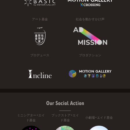
アート基金
社会を動かすかけ声
プロデュース
プロダクション
Our Social Action
ミニシアター・エイ
ブックストア・エイ
小劇場・エイド基金
ド基金
ド基金