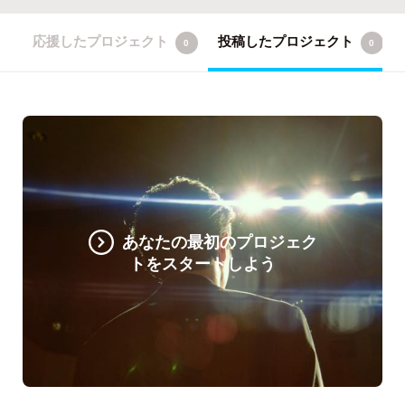
応援したプロジェクト
投稿したプロジェクト
0
0
あなたの最初のプロジェク
トをスタートしよう