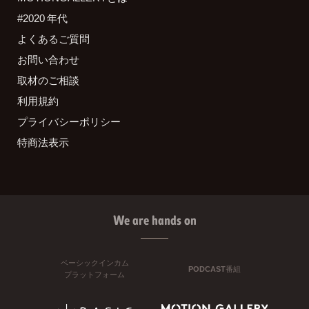
#2020 年代
よくあるご質問
お問い合わせ
取材のご相談
利用規約
プライバシーポリシー
特商法表示
We are hands on
ベーシックインカム
PODCAST番組
プラットフォーム