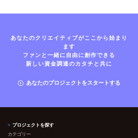
あなたのクリエイティブがここから始まり
ます
ファンと一緒に自由に創作できる
新しい資金調達のカタチと共に
あなたのプロジェクトをスタートする
プロジェクトを探す
カテゴリー