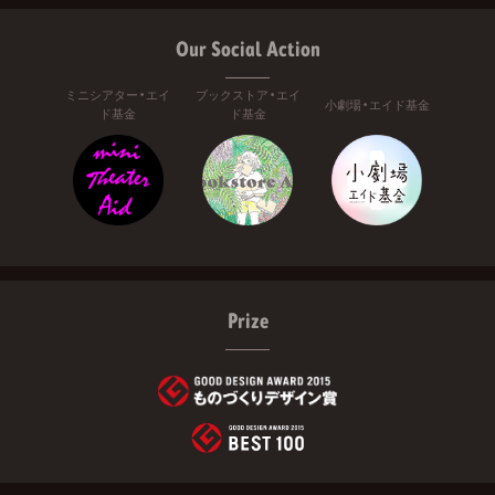
Our Social Action
ミニシアター・エイ
ブックストア・エイ
小劇場・エイド基金
ド基金
ド基金
Prize