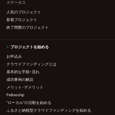
ステータス
人気のプロジェクト
新着プロジェクト
終了間際のプロジェクト
プロジェクトを始める
お申込み
クラウドファンディングとは
基本的な手順・流れ
成功事例の解説
メリット・デメリット
Fellowship
"ローカル"の活動を始める
ふるさと納税型クラウドファンディングを始める