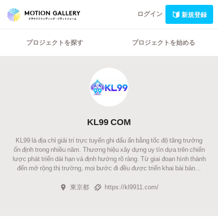
ログイン
新規登録
プロジェクトを探す
プロジェクトを始める
KL99 COM
KL99 là địa chỉ giải trí trực tuyến ghi dấu ấn bằng tốc độ tăng trưởng
ổn định trong nhiều năm. Thương hiệu xây dựng uy tín dựa trên chiến
lược phát triển dài hạn và định hướng rõ ràng. Từ giai đoạn hình thành
đến mở rộng thị trường, mọi bước đi đều được triển khai bài bản...
東京都
https://kl9911.com/