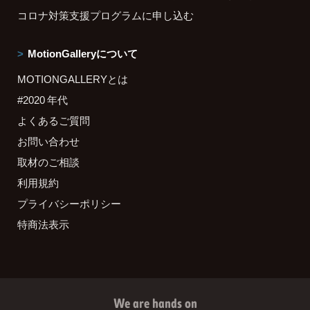
コロナ対策支援プログラムに申し込む
MotionGalleryについて
MOTIONGALLERYとは
#2020 年代
よくあるご質問
お問い合わせ
取材のご相談
利用規約
プライバシーポリシー
特商法表示
We are hands on