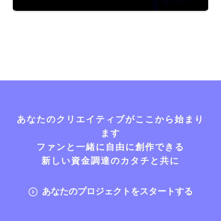
あなたのクリエイティブがここから始まり
ます
ファンと一緒に自由に創作できる
新しい資金調達のカタチと共に
あなたのプロジェクトをスタートする