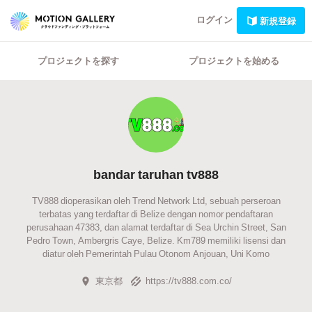
ログイン
新規登録
プロジェクトを探す
プロジェクトを始める
bandar taruhan tv888
TV888 dioperasikan oleh Trend Network Ltd, sebuah perseroan
terbatas yang terdaftar di Belize dengan nomor pendaftaran
perusahaan 47383, dan alamat terdaftar di Sea Urchin Street, San
Pedro Town, Ambergris Caye, Belize. Km789 memiliki lisensi dan
diatur oleh Pemerintah Pulau Otonom Anjouan, Uni Komo
東京都
https://tv888.com.co/