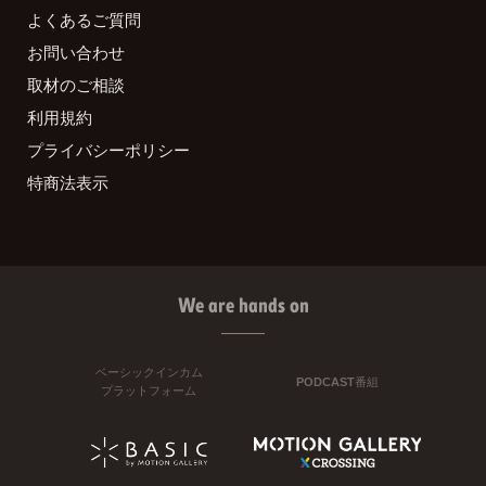
よくあるご質問
お問い合わせ
取材のご相談
利用規約
プライバシーポリシー
特商法表示
We are hands on
ベーシックインカム
PODCAST番組
プラットフォーム