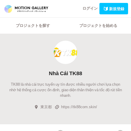
ログイン
新規登録
プロジェクトを探す
プロジェクトを始める
Nhà Cái TK88
TK88 là nhà cái trực tuyến uy tín được nhiều người chơi lựa chọn
nhờ hệ thống cá cược ổn định, giao diện thân thiện và tốc độ rút tiền
nhanh.
東京都
https://tk88com.skin/