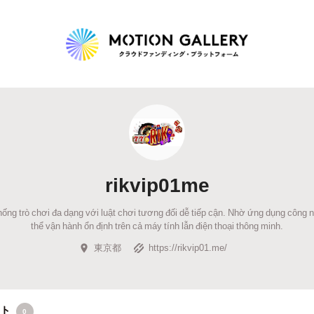
Highlight
人気のプロジェクト
新着プロジェクト
終了間近のプロジェ
rikvip01me
Feature
hống trò chơi đa dạng với luật chơi tương đối dễ tiếp cận. Nhờ ứng dụng công 
タグから探す
キュレーターから探す
特集から探す
thể vận hành ổn định trên cả máy tính lẫn điện thoại thông minh.
東京都
https://rikvip01.me/
Legendary
最新達成プロジェクト
調達額が大きいプロジェクト
クト
0