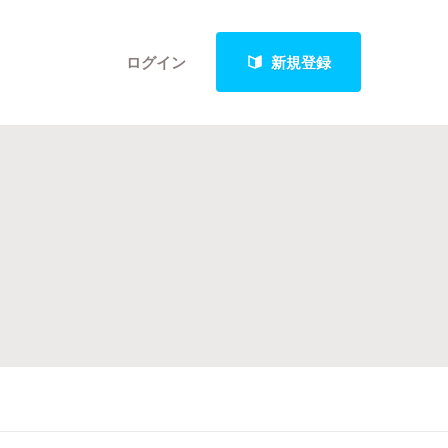
ログイン
新規登録
クト
最新進捗報告から探す