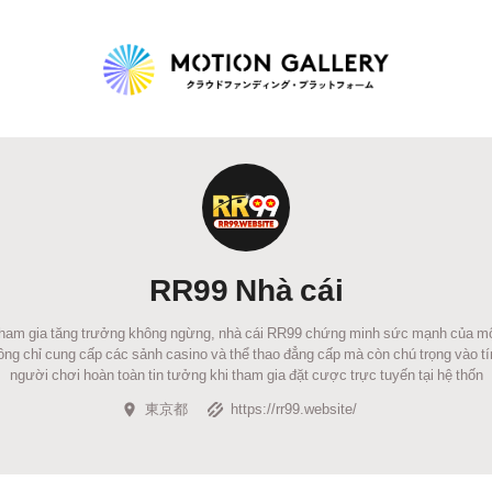
Highlight
人気のプロジェクト
新着プロジェクト
終了間近のプロジェ
RR99 Nhà cái
Feature
tham gia tăng trưởng không ngừng, nhà cái RR99 chứng minh sức mạnh của mộ
タグから探す
キュレーターから探す
特集から探す
ng chỉ cung cấp các sảnh casino và thể thao đẳng cấp mà còn chú trọng vào tí
người chơi hoàn toàn tin tưởng khi tham gia đặt cược trực tuyến tại hệ thốn
東京都
https://rr99.website/
Legendary
最新達成プロジェクト
調達額が大きいプロジェクト