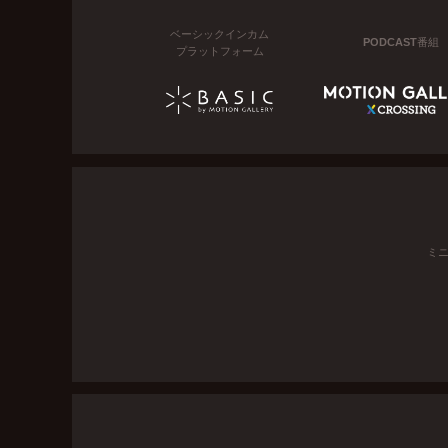
ベーシックインカム
PODCAST番組
プラットフォーム
ミ