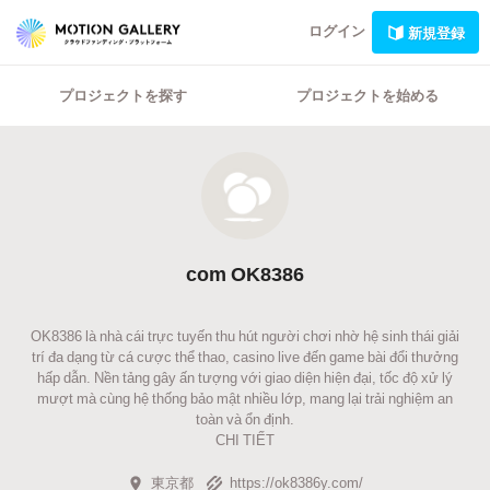
ログイン
新規登録
プロジェクトを探す
プロジェクトを始める
com OK8386
OK8386 là nhà cái trực tuyến thu hút người chơi nhờ hệ sinh thái giải
trí đa dạng từ cá cược thể thao, casino live đến game bài đổi thưởng
hấp dẫn. Nền tảng gây ấn tượng với giao diện hiện đại, tốc độ xử lý
mượt mà cùng hệ thống bảo mật nhiều lớp, mang lại trải nghiệm an
toàn và ổn định.
CHI TIẾT
東京都
https://ok8386y.com/