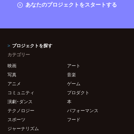
あなたのプロジェクトをスタートする
プロジェクトを探す
カテゴリー
映画
アート
写真
音楽
アニメ
ゲーム
コミュニティ
プロダクト
演劇・ダンス
本
テクノロジー
パフォーマンス
スポーツ
フード
ジャーナリズム