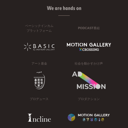
We are hands on
ベーシックインカム
PODCAST番組
プラットフォーム
アート基金
社会を動かすかけ声
プロデュース
プロダクション