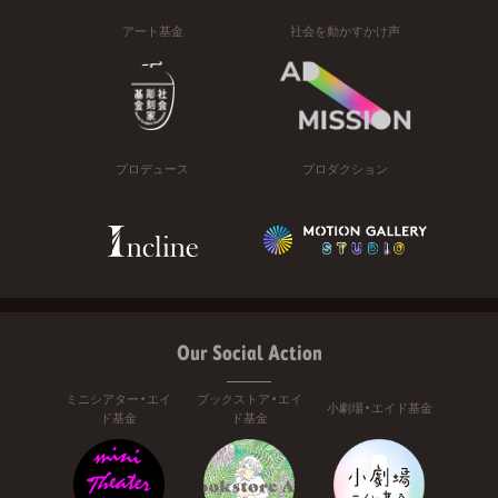
アート基金
社会を動かすかけ声
プロデュース
プロダクション
Our Social Action
ミニシアター・エイ
ブックストア・エイ
小劇場・エイド基金
ド基金
ド基金