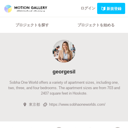
ログイン
新規登録
プロジェクトを探す
プロジェクトを始める
georgesil
Sobha One World offers a variety of apartment sizes, including one,
two, three, and four bedrooms. The apartment sizes are from 703 and
2407 square feet in Hoskote.
東京都
https://www.sobhaoneworlds.com/