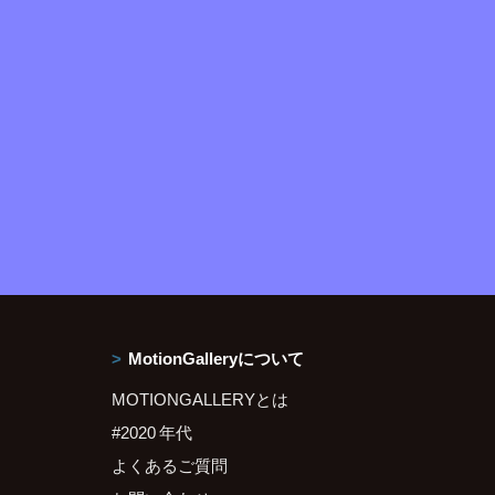
MotionGalleryについて
MOTIONGALLERYとは
#2020 年代
よくあるご質問