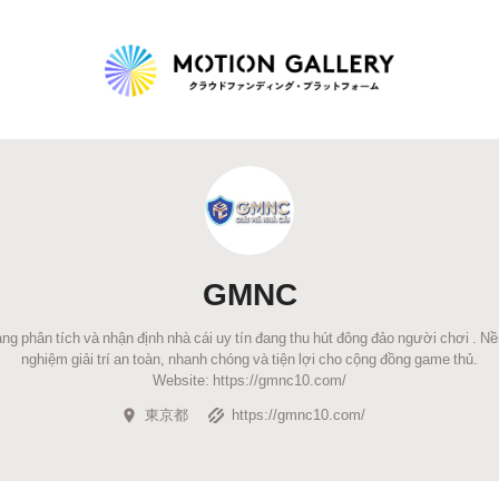
Highlight
人気のプロジェクト
新着プロジェクト
終了間近のプロジェ
GMNC
Feature
g phân tích và nhận định nhà cái uy tín đang thu hút đông đảo người chơi . Nề
タグから探す
キュレーターから探す
特集から探す
nghiệm giải trí an toàn, nhanh chóng và tiện lợi cho cộng đồng game thủ.
Website: https://gmnc10.com/
東京都
https://gmnc10.com/
Legendary
最新達成プロジェクト
調達額が大きいプロジェクト