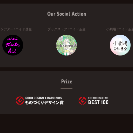
Our Social Action
ニシアター・エイド基金
ブックストア・エイド基金
小劇場・エイド基
Prize