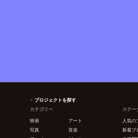
プロジェクトを探す
カテゴリー
ステー
映画
アート
人気の
写真
音楽
新着プ