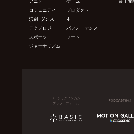
アニメ
ゲーム
終了間
コミュニティ
プロダクト
演劇・ダンス
本
テクノロジー
パフォーマンス
スポーツ
フード
ジャーナリズム
ベーシックインカム
PODCAST番組
プラットフォーム