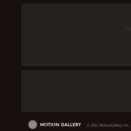
ミ
© 2011 MotionGallery Inc.