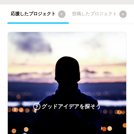
応援したプロジェクト
投稿したプロジェクト
0
0
グッドアイデアを探そう