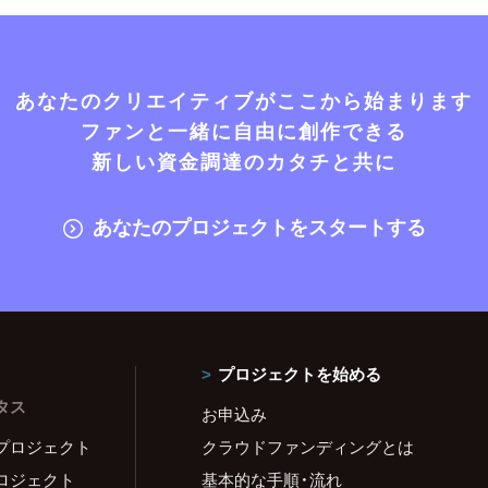
あなたのクリエイティブがここから始まります
ファンと一緒に自由に創作できる
新しい資金調達のカタチと共に
あなたのプロジェクトをスタートする
プロジェクトを始める
タス
お申込み
プロジェクト
クラウドファンディングとは
ロジェクト
基本的な手順・流れ