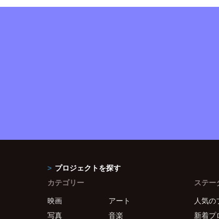
プロジェクトを探す
カテゴリー
ステー
映画
アート
人気の
写真
音楽
新着プ