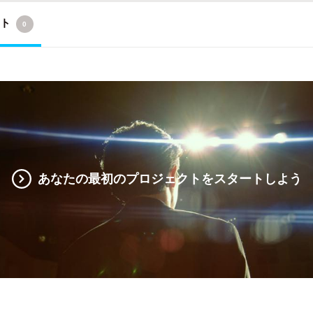
クト
0
あなたの最初のプロジェクトをスタートしよう