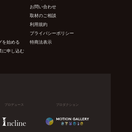
お問い合わせ
取材のご相談
利用規約
プライバシーポリシー
グを始める
特商法表示
業に申し込む
プロデュース
プロダクション