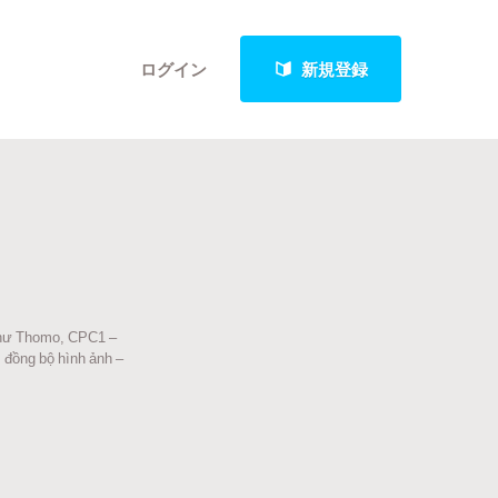
ログイン
新規登録
クト
 như Thomo, CPC1 –
最新進捗報告から探す
, đồng bộ hình ảnh –