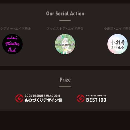
Our Social Action
ニシアター・エイド基金
ブックストア・エイド基金
小劇場・エイド基
Prize