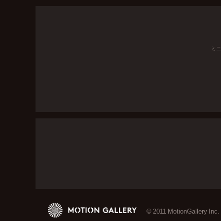
ミ
© 2011 MotionGallery Inc.