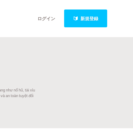
ログイン
新規登録
クト
ng như nổ hũ, tài xỉu
最新進捗報告から探す
à an toàn tuyệt đối