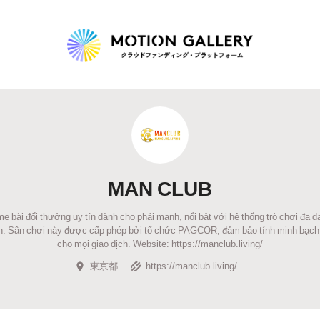
Highlight
人気のプロジェクト
新着プロジェクト
終了間近のプロジェ
MAN CLUB
Feature
 bài đổi thưởng uy tín dành cho phái mạnh, nổi bật với hệ thống trò chơi đa dạ
タグから探す
キュレーターから探す
特集から探す
ến. Sân chơi này được cấp phép bởi tổ chức PAGCOR, đảm bảo tính minh bạch v
cho mọi giao dịch. Website: https://manclub.living/
東京都
https://manclub.living/
Legendary
最新達成プロジェクト
調達額が大きいプロジェクト