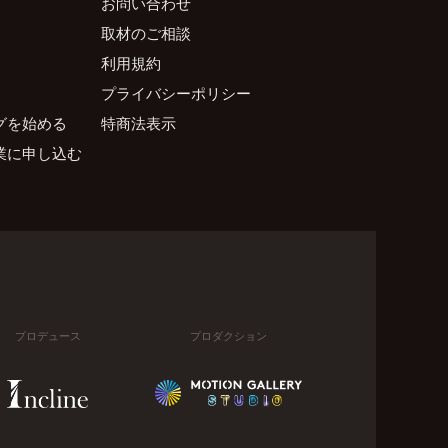
お問い合わせ
取材のご相談
利用規約
プライバシーポリシー
グを始める
特商法表示
業に申し込む
プロデュース
プロダクション