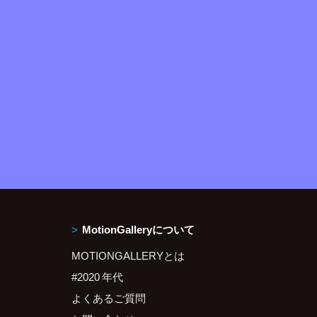
MotionGalleryについて
MOTIONGALLERYとは
#2020 年代
よくあるご質問