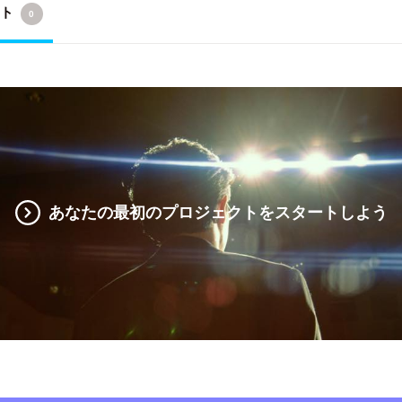
クト
0
あなたの最初のプロジェクトをスタートしよう