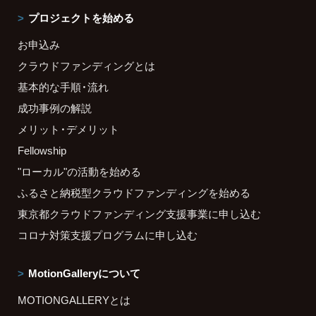
プロジェクトを始める
お申込み
クラウドファンディングとは
基本的な手順・流れ
成功事例の解説
メリット・デメリット
Fellowship
"ローカル"の活動を始める
ふるさと納税型クラウドファンディングを始める
東京都クラウドファンディング支援事業に申し込む
コロナ対策支援プログラムに申し込む
MotionGalleryについて
MOTIONGALLERYとは