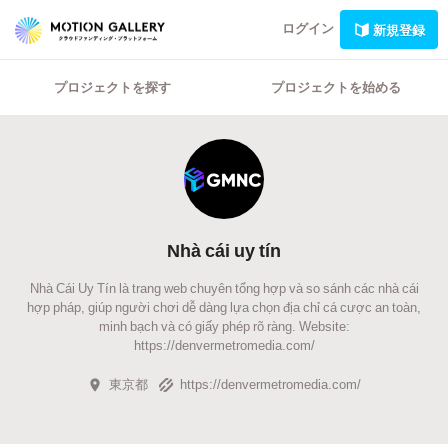
ログイン
新規登録
プロジェクトを探す
プロジェクトを始める
Nhà cái uy tín
Nhà Cái Uy Tín là trang web chuyên tổng hợp và so sánh các nhà cái
hợp pháp, giúp người chơi dễ dàng lựa chọn địa chỉ cá cược an toàn,
minh bạch và có giấy phép rõ ràng. Website:
https://denvermetromedia.com/
東京都
https://denvermetromedia.com/