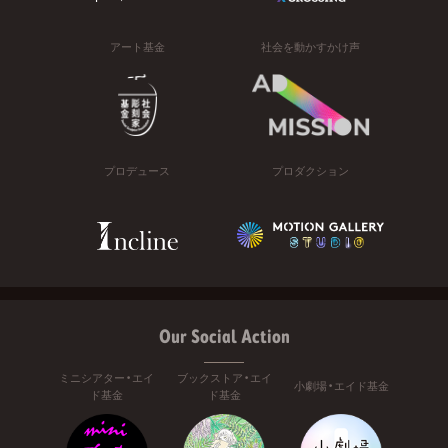
アート基金
社会を動かすかけ声
プロデュース
プロダクション
Our Social Action
ミニシアター・エイ
ブックストア・エイ
小劇場・エイド基金
ド基金
ド基金