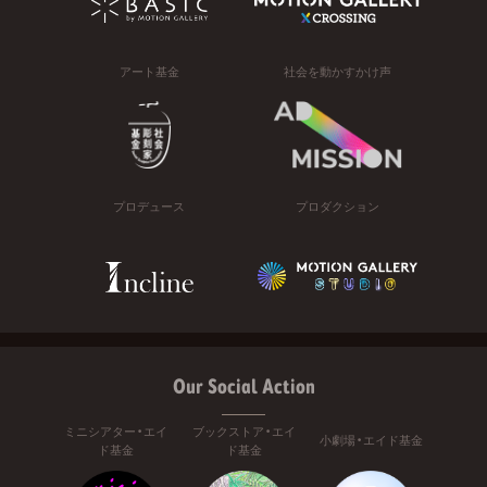
アート基金
社会を動かすかけ声
プロデュース
プロダクション
Our Social Action
ミニシアター・エイ
ブックストア・エイ
小劇場・エイド基金
ド基金
ド基金