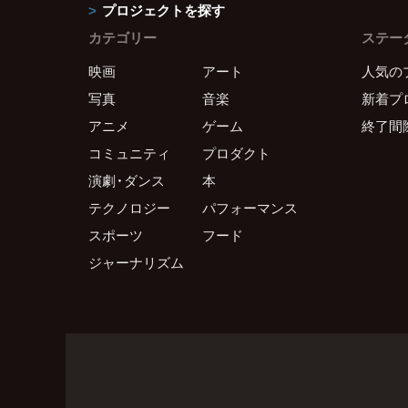
プロジェクトを探す
カテゴリー
ステー
映画
アート
人気の
写真
音楽
新着プ
アニメ
ゲーム
終了間
コミュニティ
プロダクト
演劇・ダンス
本
テクノロジー
パフォーマンス
スポーツ
フード
ジャーナリズム