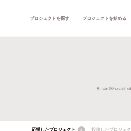
プロジェクトを探す
プロジェクトを始める
Betwin188 adalah sit
カテゴリーから探す
応援したプロジェクト
投稿したプロジェ
0