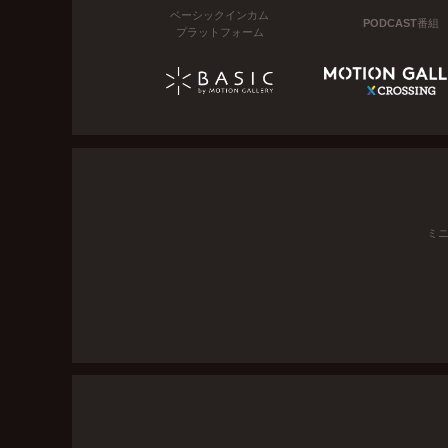
ベーシックインカム
PODCAST番組
プラットフォーム
ミ