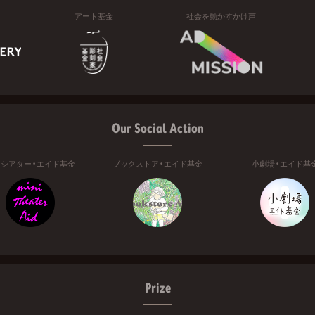
アート基金
社会を動かすかけ声
Our Social Action
ニシアター・エイド基金
ブックストア・エイド基金
小劇場・エイド基
Prize