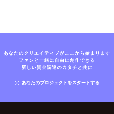
あなたのクリエイティブがここから始まります
ファンと一緒に自由に創作できる
新しい資金調達のカタチと共に
あなたのプロジェクトをスタートする