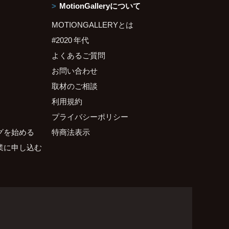
MotionGalleryについて
MOTIONGALLERYとは
#2020 年代
よくあるご質問
お問い合わせ
取材のご相談
利用規約
プライバシーポリシー
グを始める
特商法表示
業に申し込む