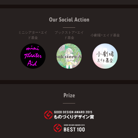
Our Social Action
ミニシアター・エイ
ブックストア・エイ
小劇場・エイド基金
ド基金
ド基金
Prize