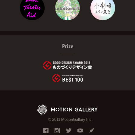
Prize
© 2011 MotionGallery Inc.