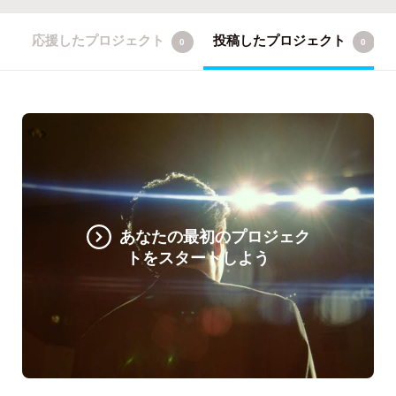
応援したプロジェクト
投稿したプロジェクト
0
0
あなたの最初のプロジェク
トをスタートしよう