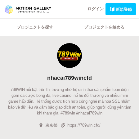
ログイン
新規登録
プロジェクトを探す
プロジェクトを始める
nhacai789wincfd
789WIN nổi bật trên thị trường nhờ hệ sinh thái sản phẩm toàn diện
gồm cá cược bóng đá, live casino, nổ hũ đổi thưởng và nhiều mini
game hấp dẫn. Hệ thống được tích hợp công nghệ mã hóa SSL nhằm
bảo vệ dữ liệu và đảm bảo giao dịch an toàn, giúp người dùng yên tâm
khi tham gia. #789win #nhacai789win
東京都
https://789win.cfd/