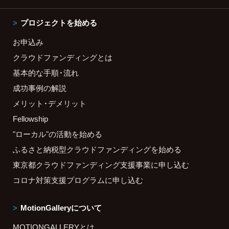
プロジェクトを始める
お申込み
クラウドファンディングとは
基本的な手順・流れ
成功事例の解説
メリット・デメリット
Fellowship
"ローカル"の活動を始める
ふるさと納税型クラウドファンディングを始める
東京都クラウドファンディング支援事業に申し込む
コロナ対策支援プログラムに申し込む
MotionGalleryについて
MOTIONGALLERYとは