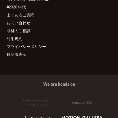
#2020 年代
よくあるご質問
お問い合わせ
取材のご相談
利用規約
プライバシーポリシー
特商法表示
We are hands on
ベーシックインカム
PODCAST番組
プラットフォーム