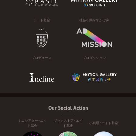
アート基金
社会を動かすかけ声
プロデュース
プロダクション
Our Social Action
ミニシアター・エイ
ブックストア・エイ
小劇場・エイド基金
ド基金
ド基金