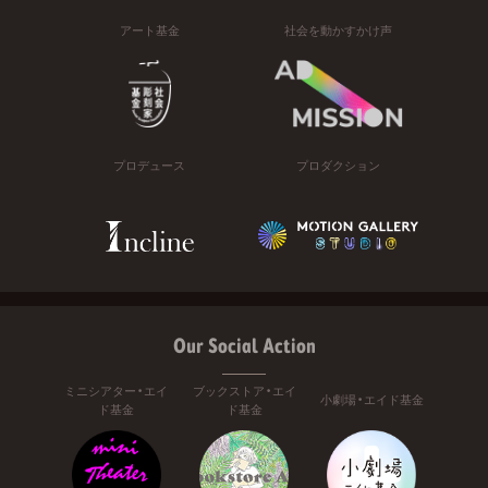
アート基金
社会を動かすかけ声
プロデュース
プロダクション
Our Social Action
ミニシアター・エイ
ブックストア・エイ
小劇場・エイド基金
ド基金
ド基金