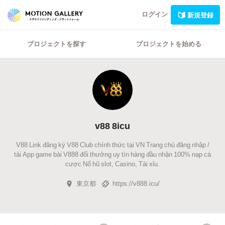
ログイン
新規登録
プロジェクトを探す
プロジェクトを始める
v88 8icu
V88 Link đăng ký V88 Club chính thức tại VN Trang chủ đăng nhập /
tải App game bài V888 đổi thưởng uy tín hàng đầu nhận 100% nạp cá
cược Nổ hũ slot, Casino, Tài xỉu.
東京都
https://v888.icu/