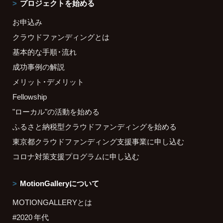
プロジェクトを始める
お申込み
クラウドファンディングとは
基本的な手順・流れ
成功事例の解説
メリット・デメリット
Fellowship
"ローカル"の活動を始める
ふるさと納税型クラウドファンディングを始める
東京都クラウドファンディング支援事業に申し込む
コロナ対策支援プログラムに申し込む
MotionGalleryについて
MOTIONGALLERYとは
#2020 年代