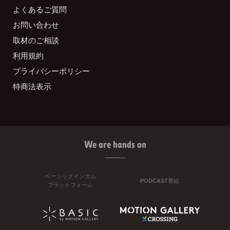
よくあるご質問
お問い合わせ
取材のご相談
利用規約
プライバシーポリシー
特商法表示
We are hands on
ベーシックインカム
PODCAST番組
プラットフォーム