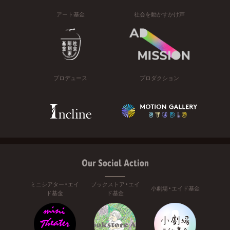
アート基金
社会を動かすかけ声
プロデュース
プロダクション
Our Social Action
ミニシアター・エイ
ブックストア・エイ
小劇場・エイド基金
ド基金
ド基金