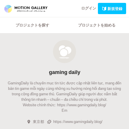
ログイン
新規登録
プロジェクトを探す
プロジェクトを始める
gaming daily
GamingDaily là chuyên mục tin tức được cập nhật liên tục, mang đến
bản tin game mỗi ngày cùng những xu hướng nóng hổi đang tạo sóng
trong cộng đồng game thủ. GamingDaily giúp người đọc nắm bắt
thông tin nhanh – chuẩn – đa chiều chỉ trong vài phút.
Website chính thức: https://www.gamingdaily.blog/
Em
東京都
https://www.gamingdaily.blog/