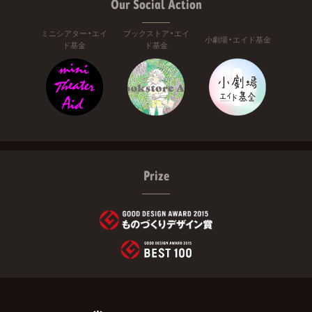
Our Social Action
ミニシアター・エイ
ブックストア・エイ
小劇場・エイド基金
ド基金
ド基金
Prize