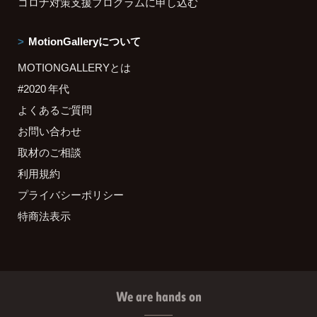
コロナ対策支援プログラムに申し込む
MotionGalleryについて
MOTIONGALLERYとは
#2020 年代
よくあるご質問
お問い合わせ
取材のご相談
利用規約
プライバシーポリシー
特商法表示
We are hands on