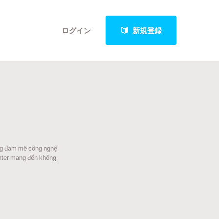
ログイン
新規登録
クト
ồng đam mê công nghệ
最新進捗報告から探す
enter mang đến không