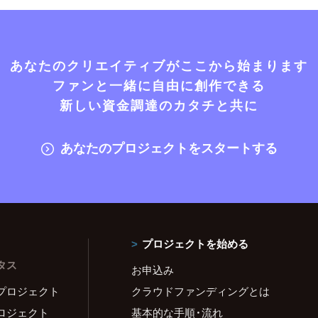
あなたのクリエイティブがここから始まります
ファンと一緒に自由に創作できる
新しい資金調達のカタチと共に
あなたのプロジェクトをスタートする
プロジェクトを始める
タス
お申込み
プロジェクト
クラウドファンディングとは
ロジェクト
基本的な手順・流れ