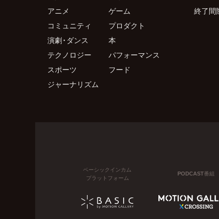
アニメ
ゲーム
終了間
コミュニティ
プロダクト
演劇・ダンス
本
テクノロジー
パフォーマンス
スポーツ
フード
ジャーナリズム
ベーシックインカム
PODCAST番組
プラットフォーム