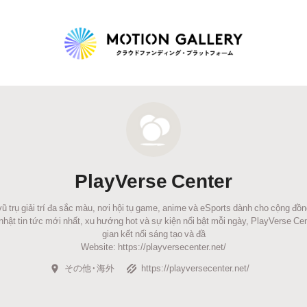
Highlight
人気のプロジェクト
新着プロジェクト
終了間近のプロジェ
PlayVerse Center
Feature
vũ trụ giải trí đa sắc màu, nơi hội tụ game, anime và eSports dành cho cộng đ
タグから探す
キュレーターから探す
特集から探す
nhật tin tức mới nhất, xu hướng hot và sự kiện nổi bật mỗi ngày, PlayVerse C
gian kết nối sáng tạo và đầ
Website: https://playversecenter.net/
Legendary
その他・海外
https://playversecenter.net/
最新達成プロジェクト
調達額が大きいプロジェクト