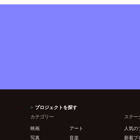
プロジェクトを探す
カテゴリー
ステー
映画
アート
人気の
写真
音楽
新着プ