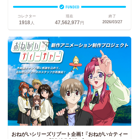
FUNDED
コレクター
現在
終了
1918
47,562,977
2026/03/27
人
円
おねがいシリーズリブート企画！
『おねがい☆ティー