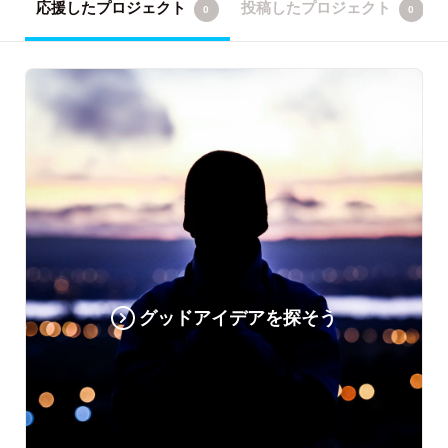
応援したプロジェクト
投稿したプロジェクト
0
0
グッドアイデアを探そう