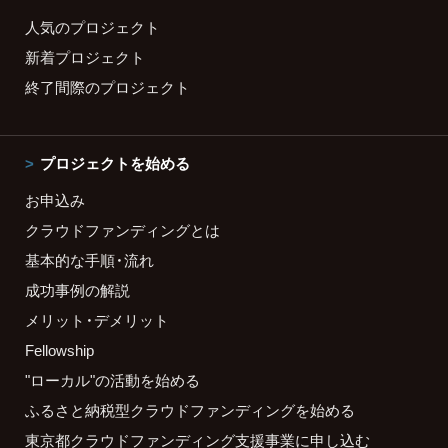
人気のプロジェクト
新着プロジェクト
終了間際のプロジェクト
プロジェクトを始める
お申込み
クラウドファンディングとは
基本的な手順・流れ
成功事例の解説
メリット・デメリット
Fellowship
"ローカル"の活動を始める
ふるさと納税型クラウドファンディングを始める
東京都クラウドファンディング支援事業に申し込む