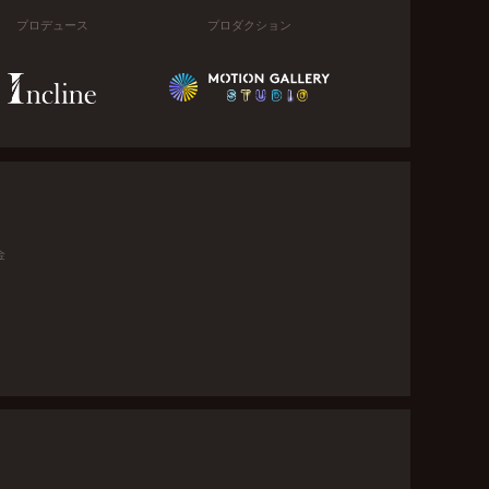
プロデュース
プロダクション
金