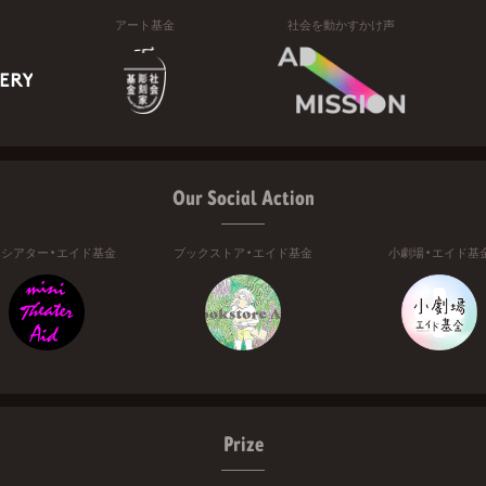
アート基金
社会を動かすかけ声
Our Social Action
ニシアター・エイド基金
ブックストア・エイド基金
小劇場・エイド基
Prize