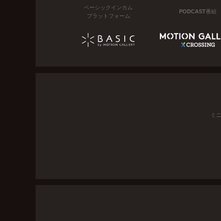
ベーシックインカム
PODCAST番組
プラットフォーム
ミ