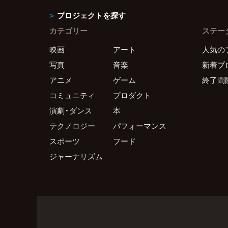
プロジェクトを探す
カテゴリー
ステー
映画
アート
人気の
写真
音楽
新着プ
アニメ
ゲーム
終了間
コミュニティ
プロダクト
演劇・ダンス
本
テクノロジー
パフォーマンス
スポーツ
フード
ジャーナリズム