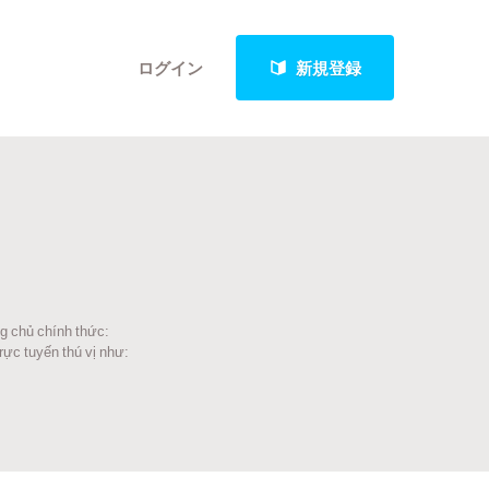
ログイン
新規登録
クト
ng chủ chính thức:
最新進捗報告から探す
rực tuyến thú vị như: