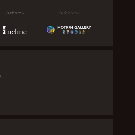
プロデュース
プロダクション
金