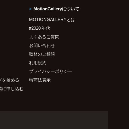
MotionGalleryについて
MOTIONGALLERYとは
#2020 年代
よくあるご質問
お問い合わせ
取材のご相談
利用規約
プライバシーポリシー
グを始める
特商法表示
業に申し込む