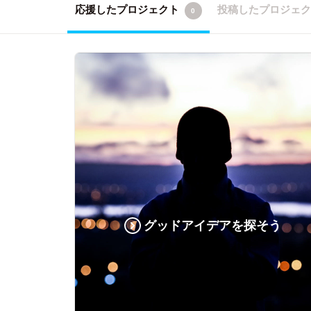
応援したプロジェクト
投稿したプロジェ
0
グッドアイデアを探そう