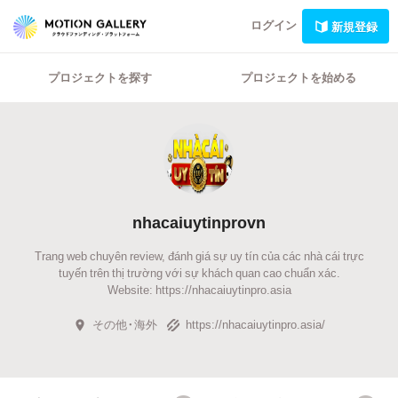
ログイン
新規登録
プロジェクトを探す
プロジェクトを始める
nhacaiuytinprovn
Trang web chuyên review, đánh giá sự uy tín của các nhà cái trực
tuyến trên thị trường với sự khách quan cao chuẩn xác.
Website: https://nhacaiuytinpro.asia
その他・海外
https://nhacaiuytinpro.asia/