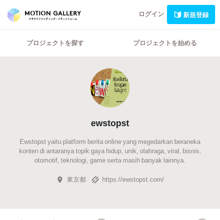
ログイン
新規登録
プロジェクトを探す
プロジェクトを始める
ewstopst
Ewstopst yaitu platform berita online yang megedarkan beraneka
konten di antaranya topik gaya hidup, unik, olahraga, viral, bisnis,
otomotif, teknologi, game serta masih banyak lainnya.
東京都
https://ewstopst.com/